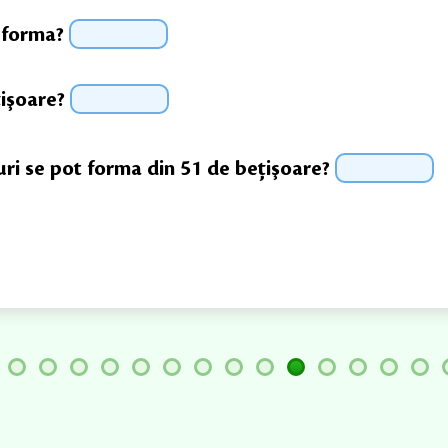
r forma?
işoare?
ri se pot forma din 51 de beţişoare?