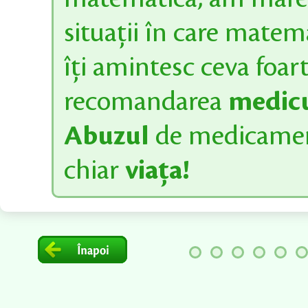
situații în care matema
îți amintesc ceva foa
recomandarea
medicu
Abuzul
de medicament
chiar
viața!