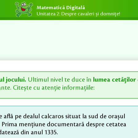
Matematică Digitală
Unitatea 2: Despre cavaleri și domnițe!
ul jocului.
Ultimul nivel te duce în
lumea cetăților
ante. Citește cu atenție informațiile:
e află pe dealul calcaros situat la sud de orașul
v. Prima mențiune documentară despre cetatea
atează din anul 1335.