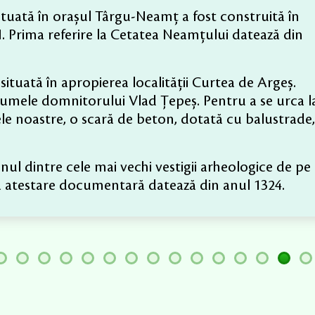
situată în orașul Târgu-Neamț a fost construită în
I. Prima referire la Cetatea Neamțului datează din
situată în apropierea localității Curtea de Argeș.
 numele domnitorului Vlad Țepeș. Pentru a se urca l
lele noastre, o scară de beton, dotată cu balustrade,
nul dintre cele mai vechi vestigii arheologice
de pe
ma atestare documentară datează din anul 1324.