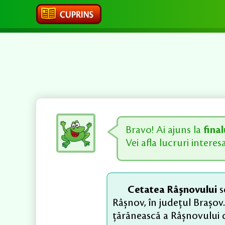
Bravo! Ai ajuns la
final
Vei afla lucruri interes
Cetatea Râșnovului
s
Râșnov, în județul Brașo
țărănească a Râșnovului d